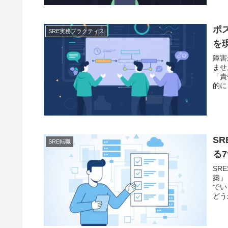
ポ
SRE実務プラクティス
を
障害
ませ
「責
的に
S
SRE転職
る
SR
築」
でい
どう