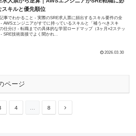
RE求人票から逆算｜AWSエンジニアがSRE転職に必
なスキルと優先順位
記事でわかること - 実際のSRE求人票に頻出するスキル要件の全
 - AWSエンジニアがすでに持っているスキルと「補うべきスキ
の仕分け - 転職までの具体的な学習ロードマップ（3ヶ月×2ステッ
 - SRE技術面接でよく聞かれ...
2026.03.30
のページ
次
3
4
…
8
へ