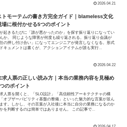
2026.04.21
ストモーテムの書き方完全ガイド｜blameless文化
現場に根付かせる5つのポイント
が起きるたびに「誰が悪かったのか」を探す振り返りになってい
んか。 同じような障害が何度も繰り返される。振り返り会議が
任の押し付け合い」になってエンジニアが発言しなくなる。形式
ドキュメントは書くが、アクションアイテムが誰も実行...
2026.04.22
RE求人票の正しい読み方｜本当の業務内容を見極め
7つのポイント
E求人票を開くと、「SLO設計」「高信頼性アーキテクチャの構
「オブザーバビリティ基盤の整備」といった魅力的な言葉が並ん
ます。しかし、その言葉が入社後に本当に自分の業務になるのか
かを判断するのは簡単ではありません。 この記事で...
2026.04.17