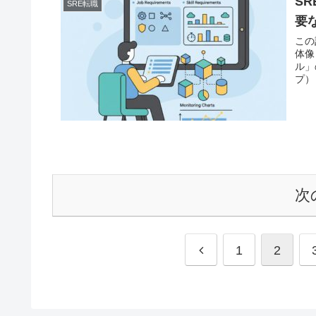
S
SRE転職
要
この
体像
ル」
プ）
次
前
1
2
へ