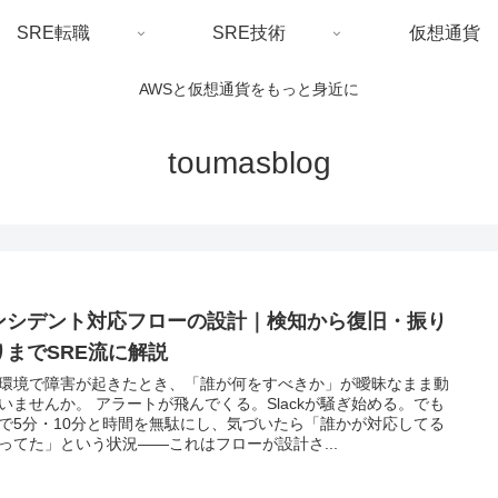
SRE転職
SRE技術
仮想通貨
AWSと仮想通貨をもっと身近に
toumasblog
ンシデント対応フローの設計｜検知から復旧・振り
りまでSRE流に解説
環境で障害が起きたとき、「誰が何をすべきか」が曖昧なまま動
いませんか。 アラートが飛んでくる。Slackが騒ぎ始める。でも
で5分・10分と時間を無駄にし、気づいたら「誰かが対応してる
ってた」という状況——これはフローが設計さ...