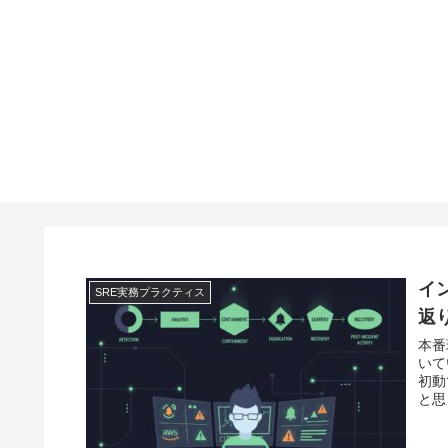
イ
SRE実務プラクティス
返
本番
いて
初動
と思