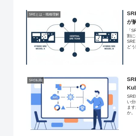
S
SREとは・職種理解
が
「S
割に
SR
どう
S
SRE転職
Ku
SRE
い分
ます
か。 