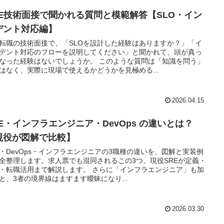
RE技術面接で聞かれる質問と模範解答【SLO・イン
デント対応編】
E転職の技術面接で、「SLOを設計した経験はありますか？」「イ
デント対応のフローを説明してください」と聞かれて、頭が真っ
なった経験はないでしょうか。 このような質問は「知識を問う」
はなく、実際に現場で使えるかどうかを見極める...
2026.04.15
RE・インフラエンジニア・DevOps の違いとは？
現役が図解で比較】
E・DevOps・インフラエンジニアの3職種の違いを、図解と実装例
全整理します。求人票でも混同されるこの3つ、現役SREが定義・
・転職活用まで解説します。 さらに「インフラエンジニア」も加
と、3者の境界線はますます曖昧になり...
2026.03.30