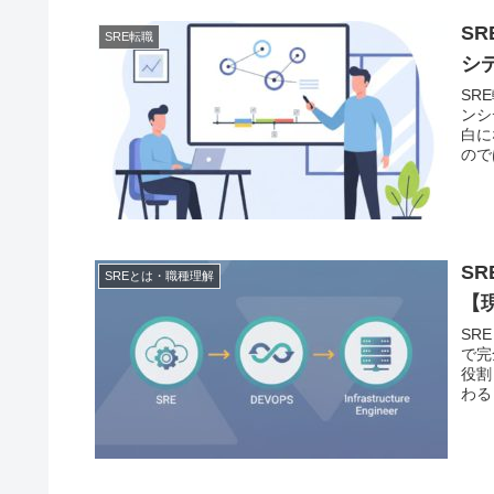
S
SRE転職
シ
SR
ンシ
白に
ので
S
SREとは・職種理解
【
SR
で完
役割
わる