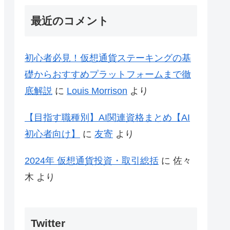
最近のコメント
初心者必見！仮想通貨ステーキングの基
礎からおすすめプラットフォームまで徹
底解説
に
Louis Morrison
より
【目指す職種別】AI関連資格まとめ【AI
初心者向け】
に
友寄
より
2024年 仮想通貨投資・取引総括
に
佐々
木
より
Twitter