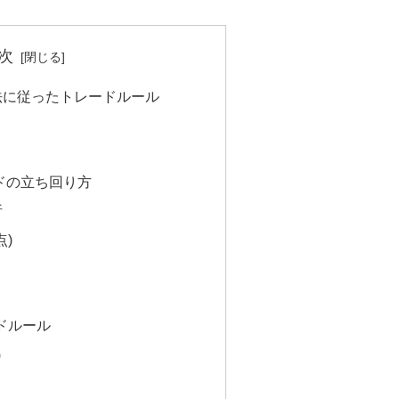
次
法に従ったトレードルール
ドの立ち回り方
析
点)
ドルール
)