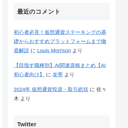
最近のコメント
初心者必見！仮想通貨ステーキングの基
礎からおすすめプラットフォームまで徹
底解説
に
Louis Morrison
より
【目指す職種別】AI関連資格まとめ【AI
初心者向け】
に
友寄
より
2024年 仮想通貨投資・取引総括
に
佐々
木
より
Twitter