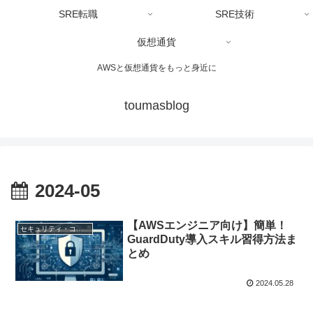
SRE転職
SRE技術
仮想通貨
AWSと仮想通貨をもっと身近に
toumasblog
2024-05
【AWSエンジニア向け】簡単！
セキュリティ・コスト最適化
GuardDuty導入スキル習得方法ま
とめ
2024.05.28