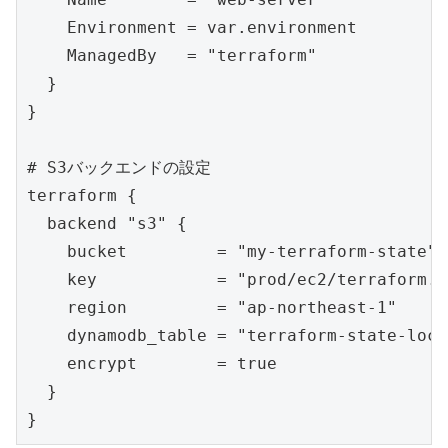
    Environment = var.environment

    ManagedBy   = "terraform"

  }

}

# S3バックエンドの設定

terraform {

  backend "s3" {

    bucket         = "my-terraform-state"

    key            = "prod/ec2/terraform.t
    region         = "ap-northeast-1"

    dynamodb_table = "terraform-state-lock"
    encrypt        = true

  }
