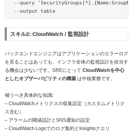
  --query 'SecurityGroups[*].{Name:GroupNa
スキル2: CloudWatch / 監視設計
バックエンドエンジニアはアプリケーションのエラーログ
を見ることはあっても、インフラ全体の監視設計を担当す
る機会は少ないです。SREにとって
CloudWatchを中心
としたオブザーバビリティの構築
は中核業務です。
補うべき具体的な知識:
– CloudWatchメトリクスの収集設定（カスタムメトリク
ス含む）
– アラームの閾値設計とSNS通知の設定
– CloudWatch Logsでのログ集約とInsightsクエリ