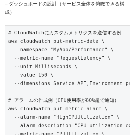
– ダッシュボードの設計（サービス全体を俯瞰できる構
成）
# CloudWatchにカスタムメトリクスを送信する例

aws cloudwatch put-metric-data \

  --namespace "MyApp/Performance" \

  --metric-name "RequestLatency" \

  --unit Milliseconds \

  --value 150 \

  --dimensions Service=API,Environment=pro
# アラームの作成例（CPU使用率が80%超で通知）

aws cloudwatch put-metric-alarm \

  --alarm-name "HighCPUUtilization" \

  --alarm-description "CPU utilization exc
  --metric-name CPUUtilization \
