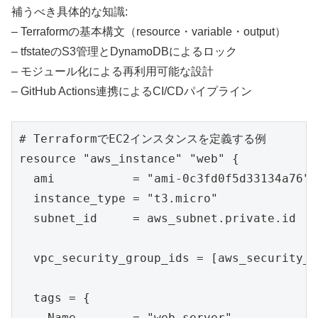
補うべき具体的な知識:
– Terraformの基本構文（resource・variable・output）
– tfstateのS3管理とDynamoDBによるロック
– モジュール化による再利用可能な設計
– GitHub Actions連携によるCI/CDパイプライン
# TerraformでEC2インスタンスを定義する例

resource "aws_instance" "web" {

  ami           = "ami-0c3fd0f5d33134a76"

  instance_type = "t3.micro"

  subnet_id     = aws_subnet.private.id

  vpc_security_group_ids = [aws_security_g
  tags = {

    Name        = "web-server"
