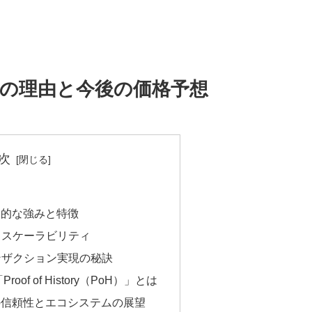
つの理由と今後の価格予想
次
基本的な強みと特徴
とスケーラビリティ
ンザクション実現の秘訣
roof of History（PoH）」とは
トの信頼性とエコシステムの展望