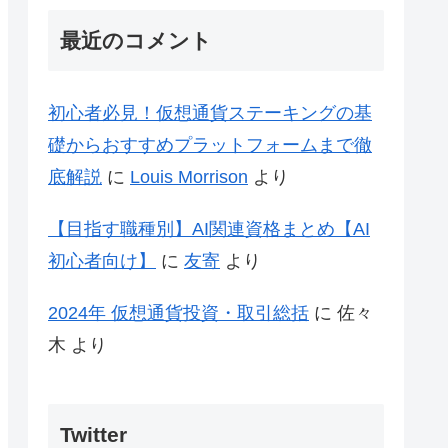
最近のコメント
初心者必見！仮想通貨ステーキングの基
礎からおすすめプラットフォームまで徹
底解説
に
Louis Morrison
より
【目指す職種別】AI関連資格まとめ【AI
初心者向け】
に
友寄
より
2024年 仮想通貨投資・取引総括
に
佐々
木
より
Twitter