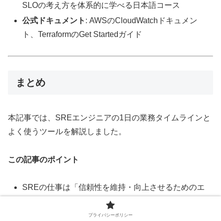
SLOの考え方を体系的に学べる日本語コース
公式ドキュメント
: AWSのCloudWatchドキュメン
ト、TerraformのGet Startedガイド
まとめ
本記事では、SREエンジニアの1日の業務タイムラインと
よく使うツールを解説しました。
この記事のポイント
SREの仕事は「信頼性を維持・向上させるためのエ
ンジニアリング」が中心
1日の流れは「アラート確認 → 朝会 → 改善タスク →
プライバシーポリシー