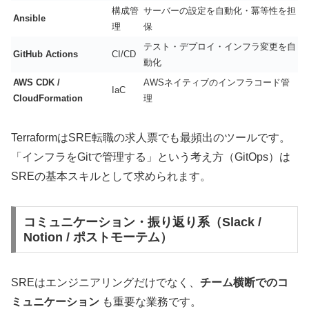
構成管
サーバーの設定を自動化・冪等性を担
Ansible
理
保
テスト・デプロイ・インフラ変更を自
GitHub Actions
CI/CD
動化
AWS CDK /
AWSネイティブのインフラコード管
IaC
CloudFormation
理
TerraformはSRE転職の求人票でも最頻出のツールです。
「インフラをGitで管理する」という考え方（GitOps）は
SREの基本スキルとして求められます。
コミュニケーション・振り返り系（Slack /
Notion / ポストモーテム）
SREはエンジニアリングだけでなく、
チーム横断でのコ
ミュニケーション
も重要な業務です。