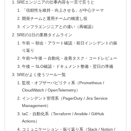
SREエンジニアの仕事内容を一言で言うと
「信頼性を維持・向上させる」が中心テーマ
開発チームと運用チームの橋渡し役
インフラエンジニアとの違い（再確認）
SREの1日の業務タイムライン
午前 ─ 朝会・アラート確認・前日インシデントの振
り返り
午前〜午後 ─ 自動化・改善タスク・コードレビュー
午後 ─ SLO確認・ドキュメント整備・翌日の準備
SREがよく使うツール一覧
監視・オブザーバビリティ系（Prometheus /
CloudWatch / OpenTelemetry）
インシデント管理系（PagerDuty / Jira Service
Management）
IaC・自動化系（Terraform / Ansible / GitHub
Actions）
コミュニケーション・振り返り系（Slack / Notion /