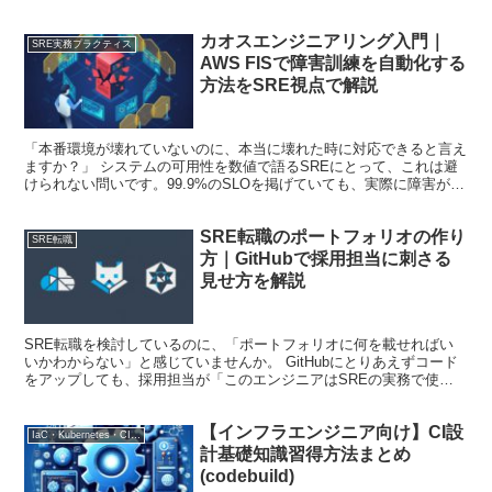
くて信用できないため、ゼロから調査を始めることになる...
カオスエンジニアリング入門｜
SRE実務プラクティス
AWS FISで障害訓練を自動化する
方法をSRE視点で解説
「本番環境が壊れていないのに、本当に壊れた時に対応できると言え
ますか？」 システムの可用性を数値で語るSREにとって、これは避
けられない問いです。99.9%のSLOを掲げていても、実際に障害が起
きたとき想定通りに復旧できるかどうかは、訓練な...
SRE転職のポートフォリオの作り
SRE転職
方｜GitHubで採用担当に刺さる
見せ方を解説
SRE転職を検討しているのに、「ポートフォリオに何を載せればい
いかわからない」と感じていませんか。 GitHubにとりあえずコード
をアップしても、採用担当が「このエンジニアはSREの実務で使え
るか」を判断できなければ、書類選考の通過率は上が...
【インフラエンジニア向け】CI設
IaC・Kubernetes・CI/CD
計基礎知識習得方法まとめ
(codebuild)