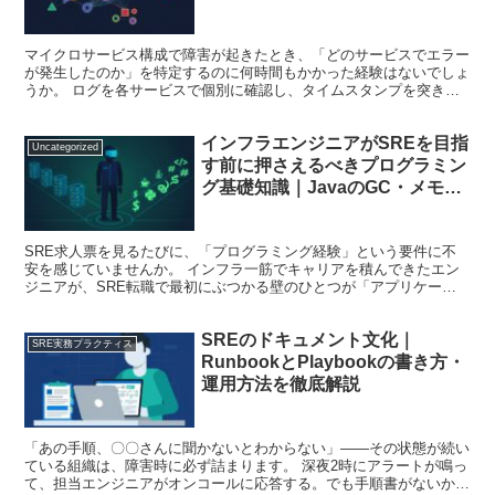
マイクロサービス構成で障害が起きたとき、「どのサービスでエラー
が発生したのか」を特定するのに何時間もかかった経験はないでしょ
うか。 ログを各サービスで個別に確認し、タイムスタンプを突き合
わせ、原因にたどり着く頃には深夜になっている——このよ...
インフラエンジニアがSREを目指
Uncategorized
す前に押さえるべきプログラミン
グ基礎知識｜JavaのGC・メモリ
管理を中心に
SRE求人票を見るたびに、「プログラミング経験」という要件に不
安を感じていませんか。 インフラ一筋でキャリアを積んできたエン
ジニアが、SRE転職で最初にぶつかる壁のひとつが「アプリケーシ
ョン知識の壁」です。スタックトレースが読めない、Out...
SREのドキュメント文化｜
SRE実務プラクティス
RunbookとPlaybookの書き方・
運用方法を徹底解説
「あの手順、〇〇さんに聞かないとわからない」——その状態が続い
ている組織は、障害時に必ず詰まります。 深夜2時にアラートが鳴っ
て、担当エンジニアがオンコールに応答する。でも手順書がないか古