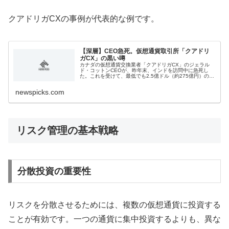
クアドリガCXの事例が代表的な例です。
【深層】CEO急死。仮想通貨取引所「クアドリ
ガCX」の黒い噂
カナダの仮想通貨交換業者「クアドリガCX」のジェラル
ド・コットンCEOが、昨年末、インドを訪問中に急死し
た。これを受けて、最低でも2.5億ドル（約275億円）の顧
客資産が引き出せなくなっている。...
newspicks.com
リスク管理の基本戦略
分散投資の重要性
リスクを分散させるためには、複数の仮想通貨に投資する
ことが有効です。一つの通貨に集中投資するよりも、異な