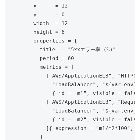
        x      = 12

        y      = 0

        width  = 12

        height = 6

        properties = {

          title  = "5xxエラー率 (%)"

          period = 60

          metrics = [

            ["AWS/ApplicationELB", "HTTPCo
              "LoadBalancer", "${var.env}-
              { id = "m1", visible = false 
            ["AWS/ApplicationELB", "Reques
              "LoadBalancer", "${var.env}-
              { id = "m2", visible = false 
            [{ expression = "m1/m2*100", 
          ]
