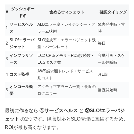
ダッシュボー
#
含めるウィジェット
確認タイミング
ド名
サービスヘル
ALBエラー率・レイテンシー・ア
障害発生時・常
1
ス
ラーム状態
時
SLO/エラーバ
SLO達成率・エラーバジェット残
2
毎日
ジェット
量・バーンレート
インフラリソ
EC2 CPU/メモリ・RDS接続数・
容量計画・スケ
3
ース
ECSタスク数
ール判断時
AWS請求額トレンド・サービス
4
コスト監視
月1回
別コスト
オンコール概
アクティブアラーム一覧・最近の
5
当直開始時
要
ログエラー
最初に作るなら
①サービスヘルス
と
②SLO/エラーバジ
ェット
の2つです。障害対応とSLO管理に直結するため、
ROIが最も高くなります。