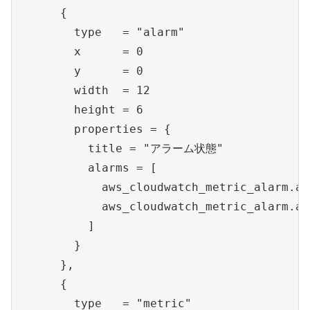
      {

        type   = "alarm"

        x      = 0

        y      = 0

        width  = 12

        height = 6

        properties = {

          title = "アラーム状態"

          alarms = [

            aws_cloudwatch_metric_alarm.al
            aws_cloudwatch_metric_alarm.al
          ]

        }

      },

      {

        type   = "metric"
