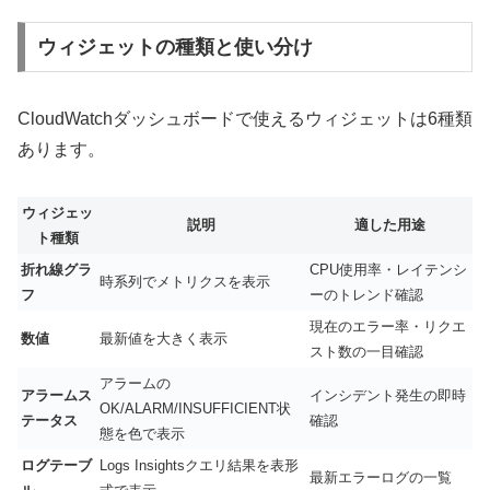
ウィジェットの種類と使い分け
CloudWatchダッシュボードで使えるウィジェットは6種類
あります。
ウィジェッ
説明
適した用途
ト種類
折れ線グラ
CPU使用率・レイテンシ
時系列でメトリクスを表示
フ
ーのトレンド確認
現在のエラー率・リクエ
数値
最新値を大きく表示
スト数の一目確認
アラームの
アラームス
インシデント発生の即時
OK/ALARM/INSUFFICIENT状
テータス
確認
態を色で表示
ログテーブ
Logs Insightsクエリ結果を表形
最新エラーログの一覧