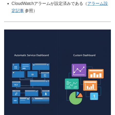
CloudWatchアラームが設定済みである（
アラーム設
定記事
参照）