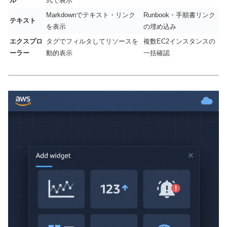
ル
式で表示
Markdownでテキスト・リンク
Runbook・手順書リンク
テキスト
を表示
の埋め込み
エクスプロ
タグでフィルタしてリソースを
複数EC2インスタンスの
ーラー
動的表示
一括確認