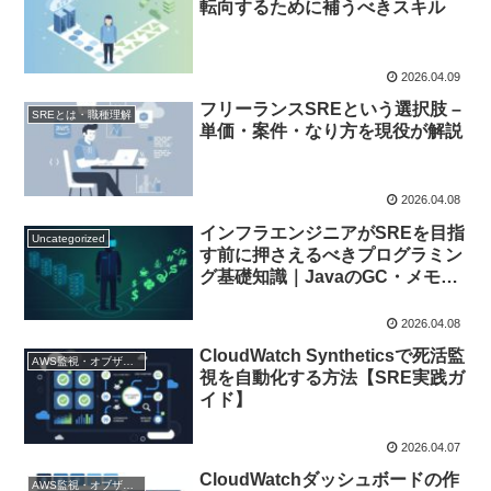
転向するために補うべきスキル
2026.04.09
フリーランスSREという選択肢 –
SREとは・職種理解
単価・案件・なり方を現役が解説
2026.04.08
インフラエンジニアがSREを目指
Uncategorized
す前に押さえるべきプログラミン
グ基礎知識｜JavaのGC・メモリ
管理を中心に
2026.04.08
CloudWatch Syntheticsで死活監
AWS監視・オブザーバビリティ
視を自動化する方法【SRE実践ガ
イド】
2026.04.07
CloudWatchダッシュボードの作
AWS監視・オブザーバビリティ