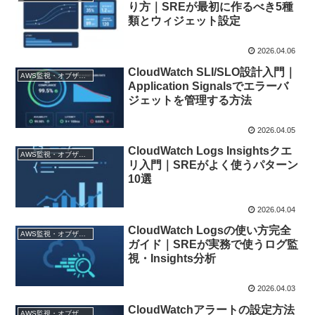
り方｜SREが最初に作るべき5種
類とウィジェット設定
2026.04.06
CloudWatch SLI/SLO設計入門｜
AWS監視・オブザーバビリティ
Application Signalsでエラーバ
ジェットを管理する方法
2026.04.05
CloudWatch Logs Insightsクエ
AWS監視・オブザーバビリティ
リ入門｜SREがよく使うパターン
10選
2026.04.04
CloudWatch Logsの使い方完全
AWS監視・オブザーバビリティ
ガイド｜SREが実務で使うログ監
視・Insights分析
2026.04.03
CloudWatchアラートの設定方法
AWS監視・オブザーバビリティ