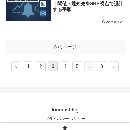
｜閾値・通知先をSRE視点で設計
する手順
2026.04.02
次のページ
前
次
1
2
3
4
5
…
8
へ
へ
toumasblog
プライバシーポリシー
© 2020-2026 toumasblog.