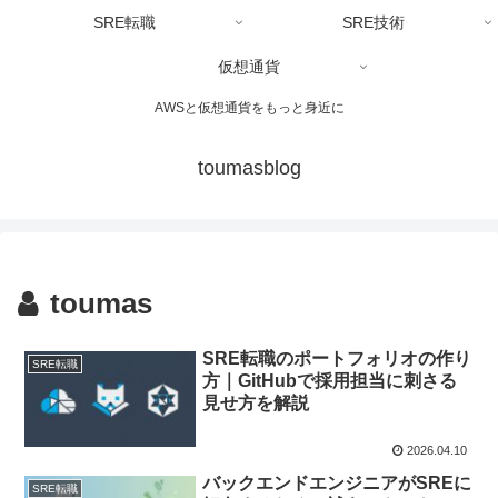
SRE転職
SRE技術
仮想通貨
AWSと仮想通貨をもっと身近に
toumasblog
toumas
SRE転職のポートフォリオの作り
SRE転職
方｜GitHubで採用担当に刺さる
見せ方を解説
2026.04.10
バックエンドエンジニアがSREに
SRE転職